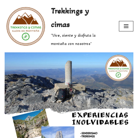
Trekkings y
Saltar
cimas
al
contenido
"Vive, siente y disfruta la
montaña con nosotros"